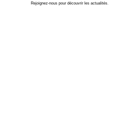
Rejoignez-nous pour découvrir les actualités.
Identifiant
*
Prénom
Nom
Adresse e-mail
Mot de passe
*