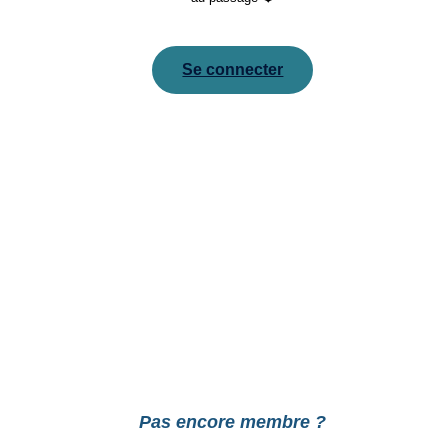
Se connecter
Pour réinitialiser votre mot de passe, veuillez saisir
votre adresse de messagerie ou votre identifiant ci-
dessous.
Pas encore membre ?