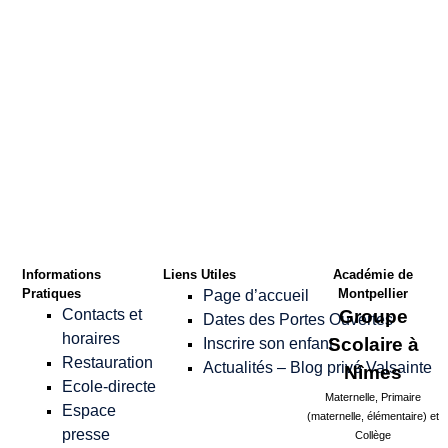
Confirmer le Mot
de passe
*
Informations
Liens Utiles
Académie de
Pratiques
Montpellier
Page d’accueil
Contacts et
Groupe
Dates des Portes Ouvertes
horaires
Scolaire à
Inscrire son enfant
Restauration
Actualités – Blog privé Valsainte
Nîmes
Ecole-directe
Maternelle, Primaire
Espace
(maternelle, élémentaire) et
presse
Collège