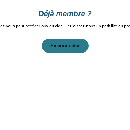
Déjà membre ?
z-vous pour accéder aux articles… et laissez-nous un petit like au p
Se connecter
Pour réinitialiser votre mot de passe, veuillez saisir votre
adresse de messagerie ou votre identifiant ci-dessous.