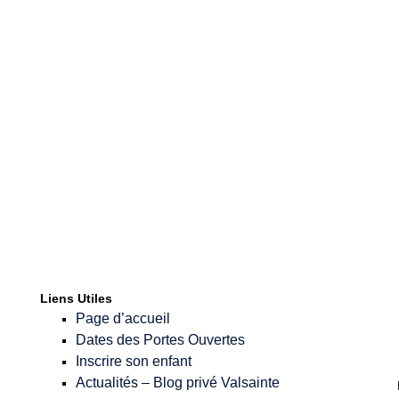
Mot de passe
*
Confirmer le Mot
de passe
*
Liens Utiles
Page d’accueil
Dates des Portes Ouvertes
Inscrire son enfant
Actualités – Blog privé Valsainte