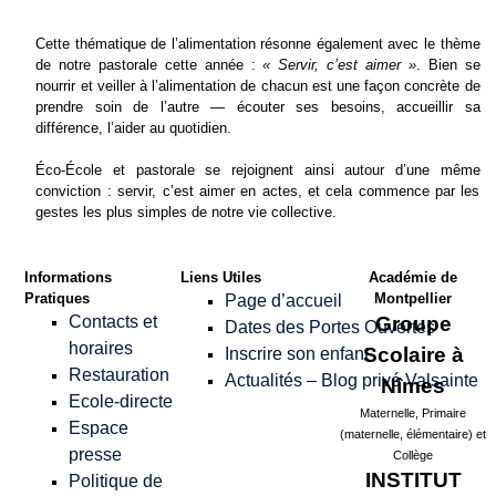
Cette thématique de l’alimentation résonne également avec le thème
de notre pastorale cette année :
« Servir, c’est aimer »
. Bien se
nourrir et veiller à l’alimentation de chacun est une façon concrète de
prendre soin de l’autre — écouter ses besoins, accueillir sa
différence, l’aider au quotidien.
Éco-École et pastorale se rejoignent ainsi autour d’une même
conviction : servir, c’est aimer en actes, et cela commence par les
gestes les plus simples de notre vie collective.
Informations
Liens Utiles
Académie de
Pratiques
Montpellier
Page d’accueil
Contacts et
Groupe
Dates des Portes Ouvertes
horaires
Scolaire à
Inscrire son enfant
Restauration
Actualités – Blog privé Valsainte
Nîmes
Ecole-directe
Maternelle, Primaire
Espace
(maternelle, élémentaire) et
presse
Collège
INSTITUT
Politique de