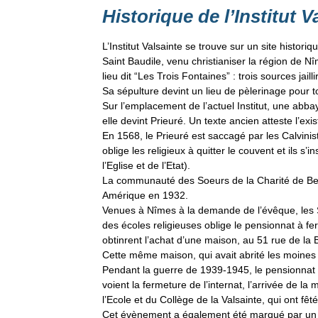
Historique de l’Institut V
L’Institut Valsainte se trouve sur un site historiq
Saint Baudile, venu christianiser la région de Nî
lieu dit “Les Trois Fontaines” : trois sources jaill
Sa sépulture devint un lieu de pèlerinage pour t
Sur l’emplacement de l’actuel Institut, une abba
elle devint Prieuré. Un texte ancien atteste l’e
En 1568, le Prieuré est saccagé par les Calvinis
oblige les religieux à quitter le couvent et ils s
l’Eglise et de l’Etat).
La communauté des Soeurs de la Charité de Bes
Amérique en 1932.
Venues à Nîmes à la demande de l’évêque, les S
des écoles religieuses oblige le pensionnat à 
obtinrent l’achat d’une maison, au 51 rue de la 
Cette même maison, qui avait abrité les moines b
Pendant la guerre de 1939-1945, le pensionnat e
voient la fermeture de l’internat, l’arrivée de l
l’Ecole et du Collège de la Valsainte, qui ont fê
Cet évènement a également été marqué par un a