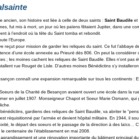
alsainte
ue ancien, son histoire est liée à celle de deux saints :
Saint Baudile
e
mes, fut mis à mort, un jour où les païens fêtaient Jupiter, dans une co
irent à l’endroit où la tête du Saint tomba et rebondit.
oute l’Europe.
ye reçut pour mission de garder les reliques du saint. Ce fut l’abbaye d
xistence d’une école annexée au Prieuré dès 806. On peut la considérer
tes ; les moines cachent les reliques de Saint Baudile. Elles n’ont pas 
’installent rue Rouget de Lisle. D’autres moines Bénédictins s’y installero
ançon connaît une expansion remarquable sur tous les continents : Eu
oeurs de la Charité de Besançon avaient ouvert une école dans la rue 
fermer en juillet 1907. Monseigneur Chapot et Soeur Marie Osmann, qui 
Biche.
énédictins, gardiens des reliques de Saint Baudile, va abriter le “pens
st réquisitionné par l’armée et devient hôpital militaire. En 1944, il
a mixité, le départ des soeurs et le passage de la direction à des laïcs… 
té le centenaire de l’établissement en mai 2008.
grandissement et une rénovation importante du bâtiment principal du 