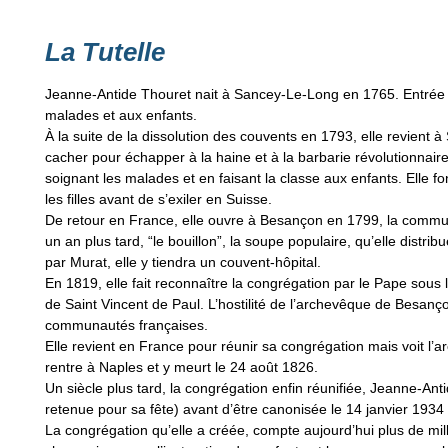
La Tutelle
Jeanne-Antide Thouret nait à Sancey-Le-Long en 1765. Entrée d
malades et aux enfants.
À la suite de la dissolution des couvents en 1793, elle revient à
cacher pour échapper à la haine et à la barbarie révolutionnair
soignant les malades et en faisant la classe aux enfants. Elle 
les filles avant de s’exiler en Suisse.
De retour en France, elle ouvre à Besançon en 1799, la commun
un an plus tard, “le bouillon”, la soupe populaire, qu’elle dist
par Murat, elle y tiendra un couvent-hôpital.
En 1819, elle fait reconnaître la congrégation par le Pape sous 
de Saint Vincent de Paul. L’hostilité de l’archevêque de Besanç
communautés françaises.
Elle revient en France pour réunir sa congrégation mais voit l’ar
rentre à Naples et y meurt le 24 août 1826.
Un siècle plus tard, la congrégation enfin réunifiée, Jeanne-Ant
retenue pour sa fête) avant d’être canonisée le 14 janvier 1934 
La congrégation qu’elle a créée, compte aujourd’hui plus de mil