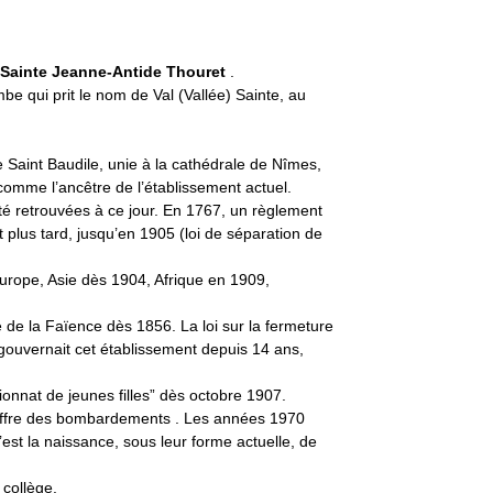
t
Sainte Jeanne-Antide Thouret
.
mbe qui prit le nom de Val (Vallée) Sainte, au
e Saint Baudile, unie à la cathédrale de Nîmes,
 comme l’ancêtre de l’établissement actuel.
été retrouvées à ce jour. En 1767, un règlement
nt plus tard, jusqu’en 1905 (loi de séparation de
rope, Asie dès 1904, Afrique en 1909,
de la Faïence dès 1856. La loi sur la fermeture
gouvernait cet établissement depuis 14 ans,
ionnat de jeunes filles” dès octobre 1907.
 souffre des bombardements . Les années 1970
C’est la naissance, sous leur forme actuelle, de
collège.