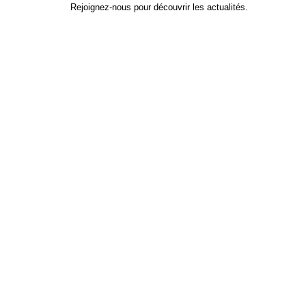
Rejoignez-nous pour découvrir les actualités.
Identifiant
*
Prénom
Nom
Adresse e-mail
Mot de passe
*