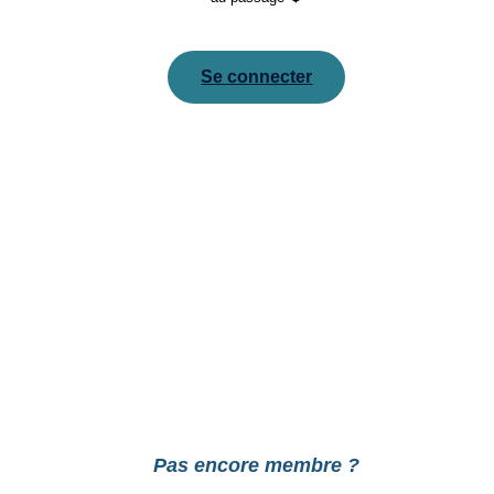
Se connecter
Pour réinitialiser votre mot de passe, veuillez saisir
votre adresse de messagerie ou votre identifiant ci-
dessous.
Pas encore membre ?