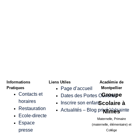
Confirmer le Mot
de passe
*
Informations
Liens Utiles
Académie de
Pratiques
Montpellier
Page d’accueil
Contacts et
Groupe
Dates des Portes Ouvertes
horaires
Scolaire à
Inscrire son enfant
Restauration
Actualités – Blog privé Valsainte
Nîmes
Ecole-directe
Maternelle, Primaire
Espace
(maternelle, élémentaire) et
presse
Collège