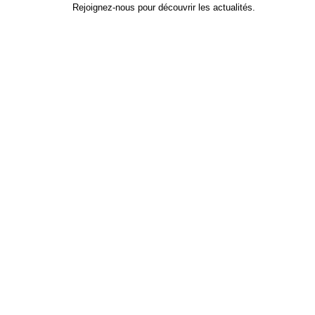
Rejoignez-nous pour découvrir les actualités.
Identifiant
*
Prénom
Nom
Adresse e-mail
Mot de passe
*