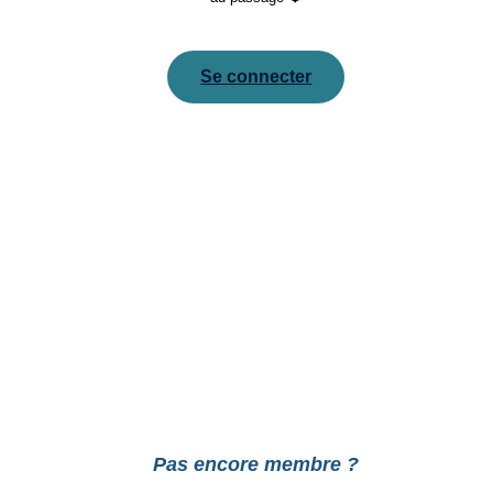
Se connecter
Pour réinitialiser votre mot de passe, veuillez saisir
votre adresse de messagerie ou votre identifiant ci-
dessous.
Pas encore membre ?