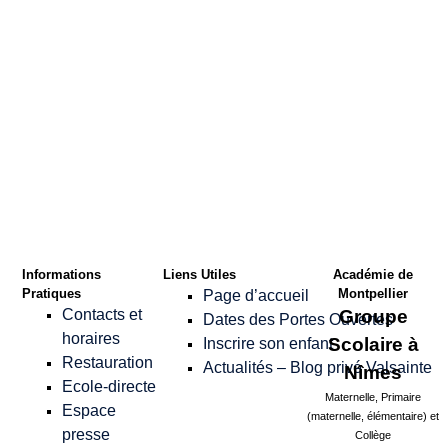
Confirmer le Mot
de passe
*
Informations
Liens Utiles
Académie de
Pratiques
Montpellier
Page d’accueil
Contacts et
Groupe
Dates des Portes Ouvertes
horaires
Scolaire à
Inscrire son enfant
Restauration
Actualités – Blog privé Valsainte
Nîmes
Ecole-directe
Maternelle, Primaire
Espace
(maternelle, élémentaire) et
presse
Collège