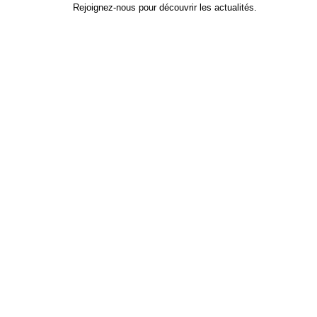
Rejoignez-nous pour découvrir les actualités.
Identifiant
*
Prénom
Nom
Adresse e-mail
Mot de passe
*