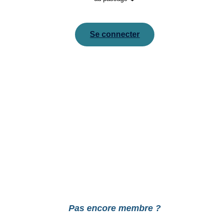
Se connecter
Pour réinitialiser votre mot de passe, veuillez saisir
votre adresse de messagerie ou votre identifiant ci-
dessous.
Pas encore membre ?