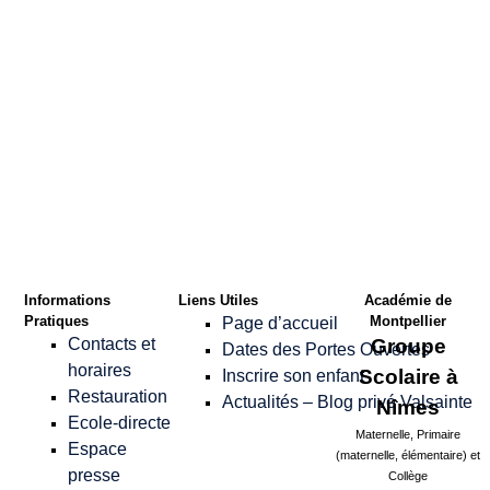
Confirmer le Mot
de passe
*
Informations
Liens Utiles
Académie de
Pratiques
Montpellier
Page d’accueil
Contacts et
Groupe
Dates des Portes Ouvertes
horaires
Scolaire à
Inscrire son enfant
Restauration
Actualités – Blog privé Valsainte
Nîmes
Ecole-directe
Maternelle, Primaire
Espace
(maternelle, élémentaire) et
presse
Collège